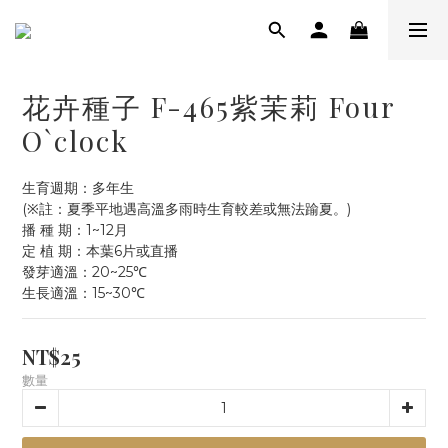
花卉種子 F-465紫茉莉 Four
O`clock
生育週期：多年生
(※註：夏季平地遇高溫多雨時生育較差或無法踰夏。)
播 種 期：1~12月
定 植 期：本葉6片或直播
發芽適溫：20~25℃
生長適溫：15~30℃
NT$25
數量