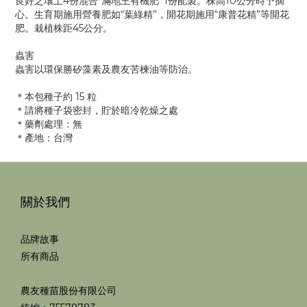
良好之壤土4份混合“滿地王有機肥”1份配製。株高10公分時予摘
心。生育期施用營養肥如“葉綠精”，開花期施用“康普花精”等開花
肥。栽植株距45公分。
蟲害
蟲害以環保勝矽藻素及農友苦楝油等防治。
＊本包種子約 15 粒
＊請將種子袋密封，貯於暗冷乾燥之處
＊藥劑處理：無
＊產地：台灣
關於我們
品牌故事
所有商品
農友種苗股份有限公司