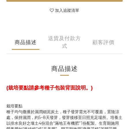
加入追蹤清單
送貨及付款方
商品描述
顧客評價
式
商品描述
(栽培要點請參考種子包裝背面說明。)
栽培要點
種子均勻撒播於濕潤細泥炭土，種子發芽需光不可覆蓋，置陰涼
處，保持濕潤，約5~8天發芽，發芽後移至日照充足場所。培養土
以排水良好之壤土4份混合“滿地王有機肥”1份配製。生育期施用