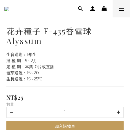
花卉種子 F-435香雪球
Alyssum
生育週期：1年生
播 種 期：9∼2月
定 植 期：本葉10片或直播
發芽適溫：15∼20
生長適溫：15∼25℃
NT$25
數量
加入購物車