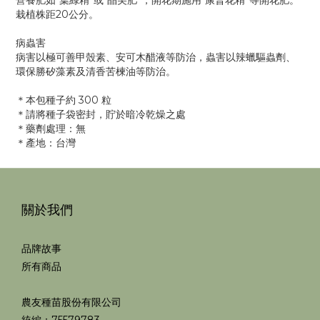
營養肥如“葉綠精”或“晶美肥”，開花期施用“康普花精”等開花肥。
栽植株距20公分。
病蟲害
病害以極可善甲殼素、安可木醋液等防治，蟲害以辣蠟驅蟲劑、
環保勝矽藻素及清香苦楝油等防治。
＊本包種子約 300 粒
＊請將種子袋密封，貯於暗冷乾燥之處
＊藥劑處理：無
＊產地：台灣
關於我們
品牌故事
所有商品
農友種苗股份有限公司