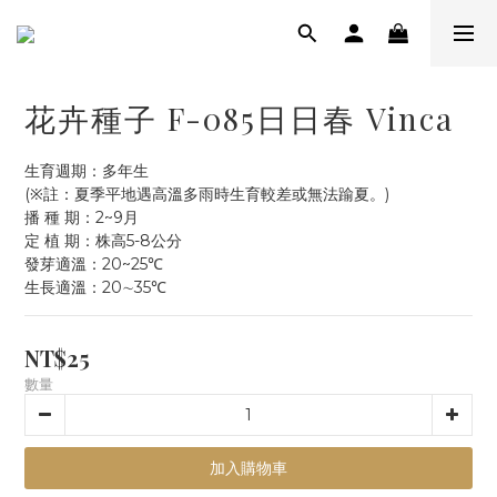
花卉種子 F-085日日春 Vinca
生育週期：多年生
(※註：夏季平地遇高溫多雨時生育較差或無法踰夏。)
播 種 期：2~9月
定 植 期：株高5-8公分
發芽適溫：20~25℃
生長適溫：20∼35℃
NT$25
數量
加入購物車