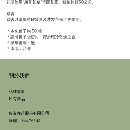
花期施用“康普花精”等開花肥。栽植株距30公分。
蟲害
蟲害以環保勝矽藻素及農友苦楝油等防治。
＊本包種子約 50 粒
＊請將種子袋密封，貯於暗冷乾燥之處
＊藥劑處理：無
＊產地：台灣
關於我們
品牌故事
所有商品
農友種苗股份有限公司
統編：75579783