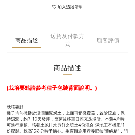
加入追蹤清單
送貨及付款方
商品描述
顧客評價
式
商品描述
(栽培要點請參考種子包裝背面說明。)
栽培要點
種子均勻撒播於濕潤細泥炭土，上面再稍微覆蓋，置陰涼處，保
持濕潤，約7~10天發芽，發芽後移至日照充足場所。本葉4片時
可進行定植。培養土以排水良好之壤土4份混合“滿地王有機肥”1
份配製。株高15公分時予摘心。生育期施用營養肥如“葉綠精”，開