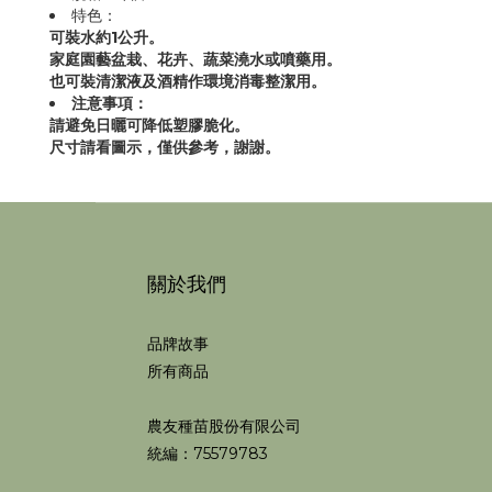
特色：
可裝水約1公升。
家庭園藝盆栽、花卉、蔬菜澆水或噴藥用。
也可裝清潔液及酒精作環境消毒整潔用。
注意事項：
請避免日曬可降低塑膠脆化。
尺寸請看圖示，僅供參考，謝謝。
關於我們
品牌故事
所有商品
農友種苗股份有限公司
統編：75579783