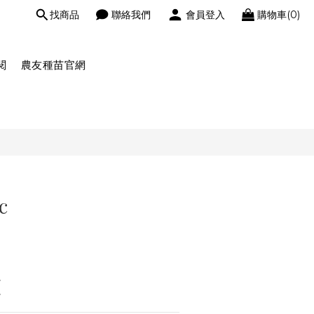
找商品
聯絡我們
會員登入
購物車(0)
閱
農友種苗官網
c
。
。