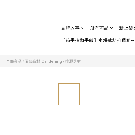
品牌故事
所有商品
新上架
【綠手指動手做】水耕栽培推薦組-A
全部商品
/
園藝資材 Gardening
/
噴灑器材