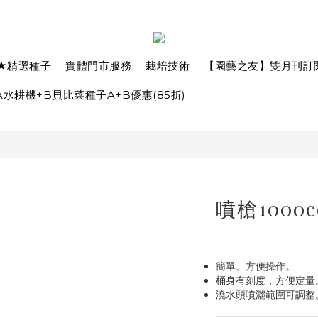
★精選種子
實體門市服務
栽培技術
【園藝之友】雙月刊訂
水耕機+B貝比菜種子A+B優惠(85折)
噴槍1000c
簡單、方便操作。
桶身有刻度，方便定量
澆水頭噴灑範圍可調整