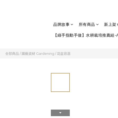
品牌故事
所有商品
新上架
【綠手指動手做】水耕栽培推薦組-A
全部商品
/
園藝資材 Gardening
/
花盆容器