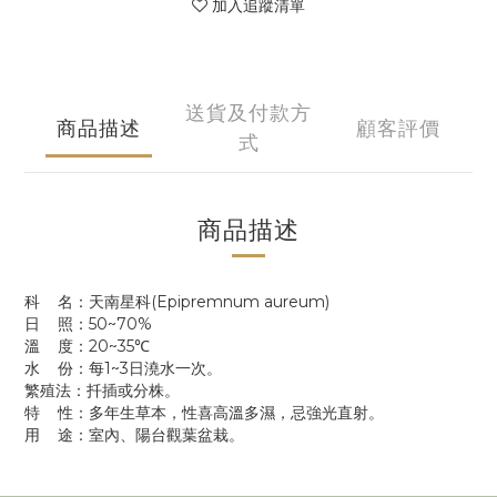
加入追蹤清單
送貨及付款方
商品描述
顧客評價
式
商品描述
科 名：天南星科(Epipremnum aureum)
日 照：50~70%
溫 度：20~35℃
水 份：每1~3日澆水一次。
繁殖法：扦插或分株。
特 性：多年生草本，性喜高溫多濕，忌強光直射。
用 途：室內、陽台觀葉盆栽。