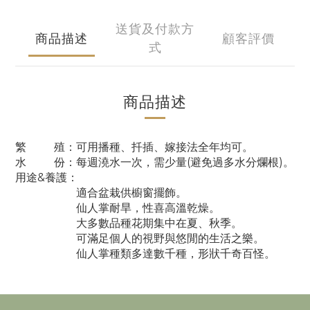
送貨及付款方
商品描述
顧客評價
式
商品描述
繁 殖：可用播種、扦插、嫁接法全年均可。
水 份：每週澆水一次
，需少量(避免過多水分爛根)
。
用途&養護：
適合盆栽供櫥窗擺飾。
仙人掌耐旱
，
性喜高溫乾燥。
大多數品種花期集中在夏、秋季。
可滿足個人的視野與悠閒的生活之樂。
仙人掌種類多達數千種，形狀千奇百怪。