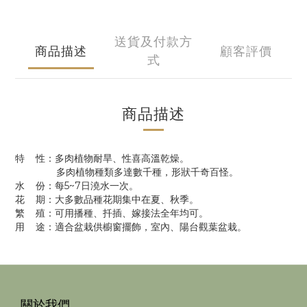
送貨及付款方
商品描述
顧客評價
式
商品描述
特 性：多肉植物耐旱、性喜高溫乾燥。
多肉植物種類多達數千種，形狀千奇百怪。
水 份：每5~7日澆水一次。
花 期：大多數品種花期集中在夏、秋季。
繁 殖：可用播種、扦插、嫁接法全年均可。
用 途：適合盆栽供櫥窗擺飾，室內、陽台觀葉盆栽。
關於我們