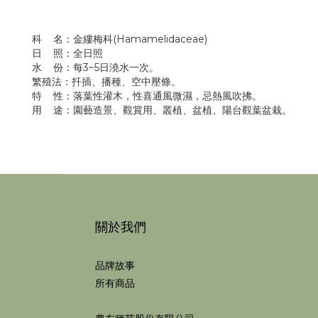
科 名：金縷梅科(Hamamelidaceae)
日 照：全日照
水 份：每3~5日澆水一次。
繁殖法：扦插、播種、空中壓條。
特 性：落葉性灌木，性喜通風微濕，忌熱風吹拂。
用 途：園藝造景、觀賞用、叢植、盆植、陽台觀葉盆栽。
關於我們
品牌故事
所有商品