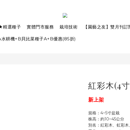
★精選種子
實體門市服務
栽培技術
【園藝之友】雙月刊訂
水耕機+B貝比菜種子A+B優惠(85折)
紅彩木(4寸
新上架
規格：4~5寸盆栽
株高：約10~45公分
別名：紅彩木、虹彩木