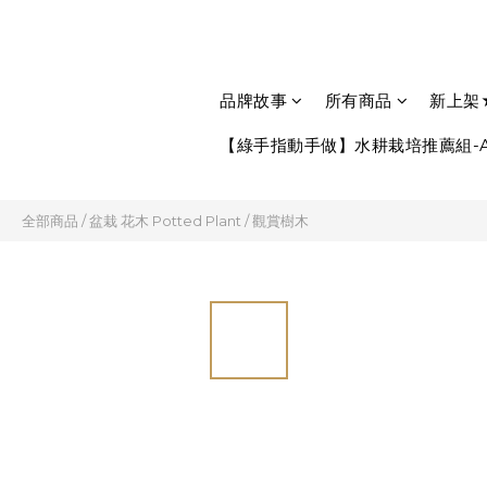
品牌故事
所有商品
新上架
【綠手指動手做】水耕栽培推薦組-A
全部商品
/
盆栽 花木 Potted Plant
/
觀賞樹木