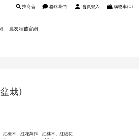
找商品
聯絡我們
會員登入
購物車(0)
閱
農友種苗官網
盆栽)
、紅檵木、紅花萬作，紅梽木、紅梽花