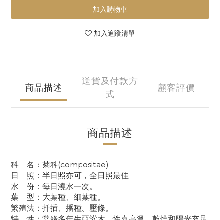
加入購物車
加入追蹤清單
送貨及付款方
商品描述
顧客評價
式
商品描述
科 名：菊科(compositae)
日 照：半日照亦可，全日照最佳
水 份：每日澆水一次。
葉 型：大葉種、細葉種。
繁殖法：扦插、播種、壓條。
特 性：常綠多年生亞灌木，性喜高溫、乾燥和陽光充足