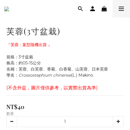
芙蓉(3寸盆栽)
『芙蓉 - 葉型隨機出貨 』
規格：3寸盆栽
株高：約05-15公分
名稱：芙蓉、白芙蓉、香菊、白香菊、山芙蓉、日本芙蓉
學名：
Crossostephium chinense
(L.) Makino.
(不含外盆，圖片僅供參考，以實際出貨為準)
NT$40
數量