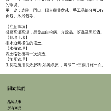
的環境。
用 途：庭院、門口、陽台觀葉盆栽，手工品部分可DIY
香包、沐浴包等。
【注意事項】
盛夏高溫高濕，易發生白粉病、介殼蟲、蚜蟲及黑殼蟲。
【栽培土壤】
排水透氣極佳的壤土。
【水份管理】
表土略乾後再一次澆透。
【施肥管理】
生長期施用長效肥料(如奧綠肥)，每隔二~三個月施一次。
關於我們
品牌故事
所有商品