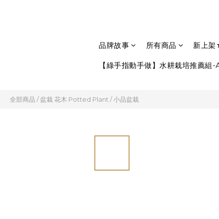
品牌故事
所有商品
新上架
【綠手指動手做】水耕栽培推薦組-A
全部商品
/
盆栽 花木 Potted Plant
/
小品盆栽