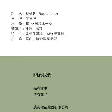
科 名：胡椒科(Piperaceae)
日 照：半日照
水 份：每1~3日澆水一次。
繁殖法：扦插、播種
特 性：多年生草本，忌強光直射。
用 途：室內、陽台觀葉盆栽。
關於我們
品牌故事
所有商品
農友種苗股份有限公司