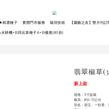
★精選種子
實體門市服務
栽培技術
【園藝之友】雙月刊訂
水耕機+B貝比菜種子A+B優惠(85折)
翡翠椒草(
新上架
規格：3寸盆栽
株高：約5~15公分
別名：碧玉、一柱香、