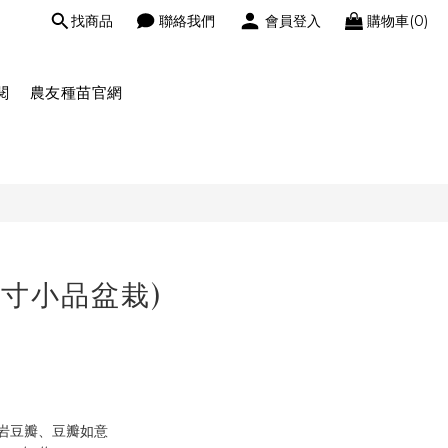
找商品
聯絡我們
會員登入
購物車(0)
閱
農友種苗官網
3寸小品盆栽)
岩豆瓣、豆瓣如意