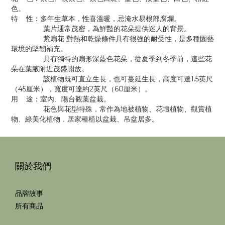
色。
特 性：多年生草本，性喜溫暖，忌淹水易根部腐爛。
葉片通常茂密，為鮮豔的花朵提供迷人的背景。
紫扇花 對熱和乾燥條件具有很強的耐受性，是多種園藝
環境的堅韌補充。
具有獨特的扇形深藍色花朵，從夏季到冬季前，這些花
朵在葉腋附近茂盛開放。
該植物既可直立生長，也可蔓延生長，高度可達1.5英尺
（45厘米），寬度可達約2英尺（60厘米）。
用 途：室內、陽台觀葉盆栽。
花色與花型特殊，常作為地被植物、花壇植物、觀賞植
物、綠美化植物，居家種植以盆栽、吊盆居多。
關於我們
品牌故事
所有商品