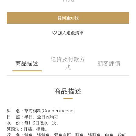
貨到通知我
加入追蹤清單
送貨及付款方
商品描述
顧客評價
式
商品描述
科 名：草海桐科(Goodeniaceae)
日 照：半日、全日照均可
水 份：每1~3日澆水一次。
繁殖法：扦插、播種。
花 色：紫色、淡紫色、紫色白斑、藍色、淡藍色、白色、粉紅