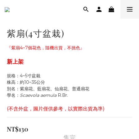
紫扇(4寸盆栽)
『紫扇4~7個花色，隨機出貨，不挑色』
新上架
規格：4~5寸盆栽
株高：約10~35公分
別名：紫扇花、藍扇花、仙扇花、普通扇花
學名：
Scaevola aemula
 R.Br.
(不含外盆，圖片僅供參考，以實際出貨為準)
NT$130
售完