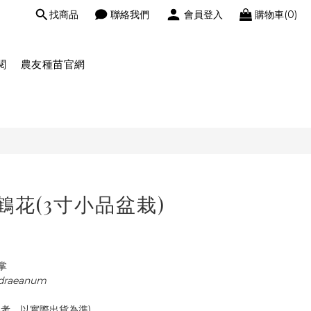
找商品
聯絡我們
會員登入
購物車(0)
閱
農友種苗官網
鶴花(3寸小品盆栽)
掌
draeanum
考，以實際出貨為準)