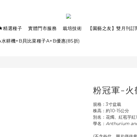
★精選種子
實體門市服務
栽培技術
【園藝之友】雙月刊訂
水耕機+B貝比菜種子A+B優惠(85折)
粉冠軍-火
規格：3寸盆栽
株高：約10-15公分
別名：花燭、紅苞芋紅
學名：
Anthurium an
(不含外盆，圖片僅供參