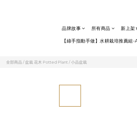
品牌故事
所有商品
新上架
【綠手指動手做】水耕栽培推薦組-A
全部商品
/
盆栽 花木 Potted Plant
/
小品盆栽