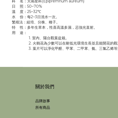
科 名：天南星科(Epipremnum aureum)
日 照：50~70%
溫 度：25~32℃
水 份：每2~3日澆水一次。
繁殖法：組培、分株、種子。
特 性：多年生草本，性喜高溫多濕，忌強光直射。
用 途：
1. 室內、陽台觀葉盆栽。
2. 火鶴花為少數可以在耐低光環境生長並且能開花的觀
3. 葉片可以淨化甲醛、甲苯、二甲苯、氨、三氯乙烯等
關於我們
品牌故事
所有商品