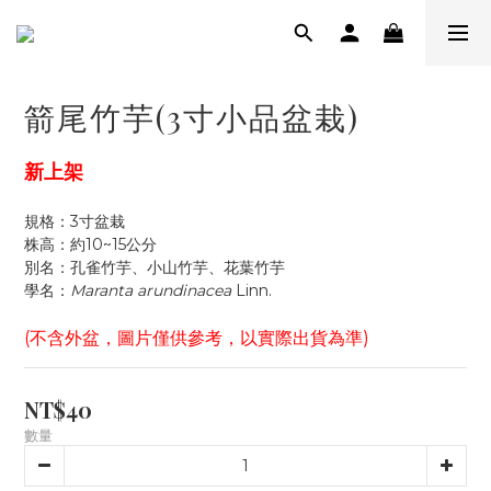
箭尾竹芋(3寸小品盆栽)
新上架
規格：3寸盆栽
株高：約10~15公分
別名：孔雀竹芋、小山竹芋、花葉竹芋
學名：
Maranta arundinacea
 Linn.
(不含外盆，圖片僅供參考，以實際出貨為準)
NT$40
數量