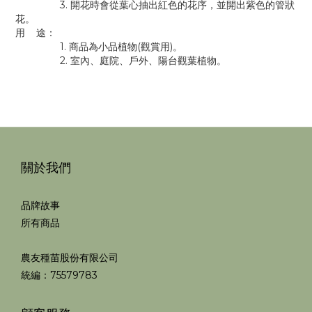
3. 開花時會從葉心抽出紅色的花序，並開出紫色的管狀
花。
用 途：
1. 商品為小品植物(觀賞用)。
2. 室內、庭院、戶外、陽台觀葉植物。
關於我們
品牌故事
所有商品
農友種苗股份有限公司
統編：75579783