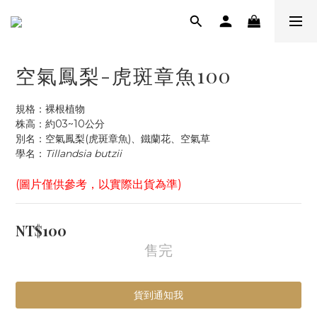
空氣鳳梨-虎斑章魚100
規格：裸根植物
株高：約03~10公分
別名：空氣鳳梨(虎斑章魚)、鐵蘭花、空氣草
學名：
Tillandsia butzii
(圖片僅供參考，以實際出貨為準)
NT$100
售完
貨到通知我