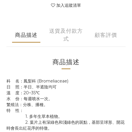
加入追蹤清單
送貨及付款方
商品描述
顧客評價
式
商品描述
科 名：鳳梨科 (Bromeliaceae)
日 照：半日、半遮陰均可
溫 度：20~35℃
水 份：每週噴水一次。
繁殖法：分株、播種。
特 性：
1. 多年生草本植物。
2. 葉片上有深綠色和淺綠色的斑點，基部呈球形、開花
時會長出紅花序的特徵。