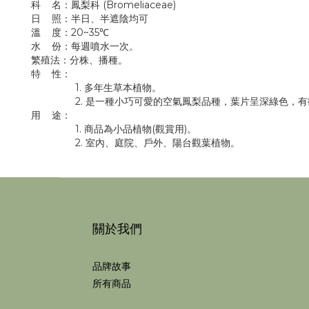
科 名：鳳梨科 (Bromeliaceae)
日 照：半日、半遮陰均可
溫 度：20~35℃
水 份：每週噴水一次。
繁殖法：分株、播種。
特 性：
1. 多年生草本植物。
2. 是一種小巧可愛的空氣鳳梨品種，葉片呈深綠色，有微
用 途：
1. 商品為小品植物(觀賞用)。
2. 室內、庭院、戶外、陽台觀葉植物。
關於我們
品牌故事
所有商品