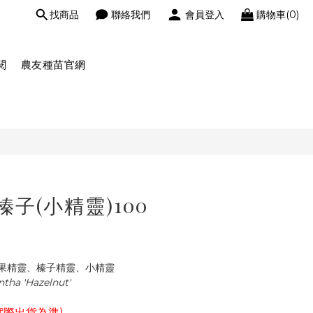
找商品
聯絡我們
會員登入
購物車(0)
閱
農友種苗官網
子(小精靈)100
果精靈、榛子精靈、小精靈
ntha 'Hazelnut' 
實際出貨為準)