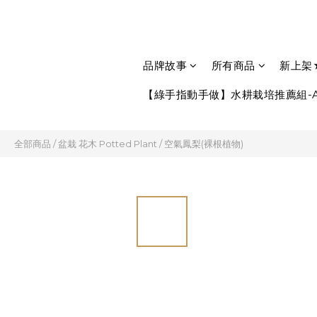
品牌故事
所有商品
新上架
【綠手指動手做】水耕栽培推薦組-A
全部商品
/
盆栽 花木 Potted Plant
/
空氣鳳梨(裸根植物)