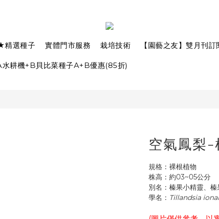
★精選種子
實體門市服務
栽培技術
【園藝之友】雙月刊訂
水耕機+B貝比菜種子A+B優惠(85折)
空氣鳳梨-榛
規格：裸根植物
株高：約03~05公分
別名：榛果小精靈、榛
學名：
Tillandsia iona
(圖片僅供參考，以