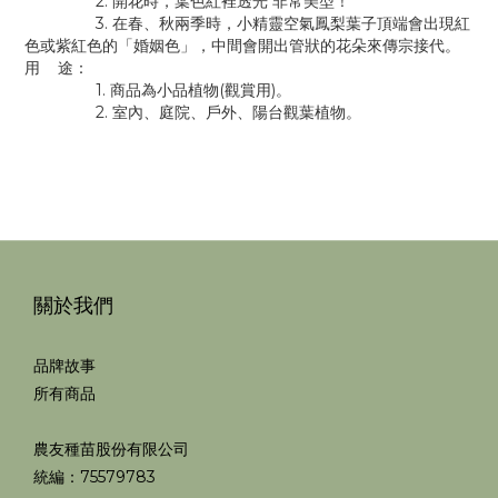
2. 開花時，葉色紅裡透光 非常美型！
3. 在春、秋兩季時，小精靈空氣鳳梨葉子頂端會出現紅
色或紫紅色的「婚姻色」，中間會開出管狀的花朵來傳宗接代。
用 途：
1. 商品為小品植物(觀賞用)。
2. 室內、庭院、戶外、陽台觀葉植物。
關於我們
品牌故事
所有商品
農友種苗股份有限公司
統編：75579783