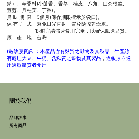
鈉）、辛香料(小茴香、香草、桂皮、八角、山奈根莖、
荳蔻、月桂葉、丁香)。
賞 味 期 限：9個月(保存期限標示於袋口
)。
保 存 方 式：避免日光直射，置於陰涼乾燥處。
拆封完請儘速食用完畢，以確保風味品質。
原 產 地：台灣
(過敏厡資訊)：
本產品含有麩質之穀物及其製品
，生產線
有處理
大豆
、牛奶
、含麩質之穀物及其製品
，
過敏原不適
用過敏體質
者食用。
關於我們
品牌故事
所有商品