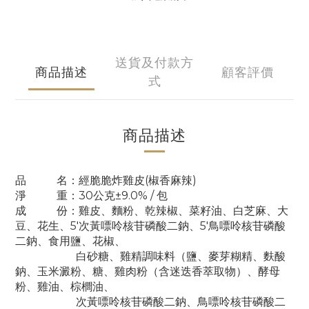
送貨及付款方
商品描述
顧客評價
式
商品描述
品 名：經脆脆炸雞皮(椒香麻辣)
淨 重：30公克±9.0% / 包
成 份：雞皮、麵粉、乾辣椒、菜籽油、白芝麻、大
豆、花生、5'次黃嘌呤核苷磷酸二鈉、5'鳥嘌呤核苷磷酸
二鈉、食用鹽、花椒、
白砂糖、雞精調味料（鹽、麥芽糊精、麩酸
鈉、玉米澱粉、糖、雞肉粉（含迷迭香萃取物）、酵母
粉、雞油、棕櫚油、
次黃嘌呤核苷磷酸二鈉、鳥嘌呤核苷磷酸二