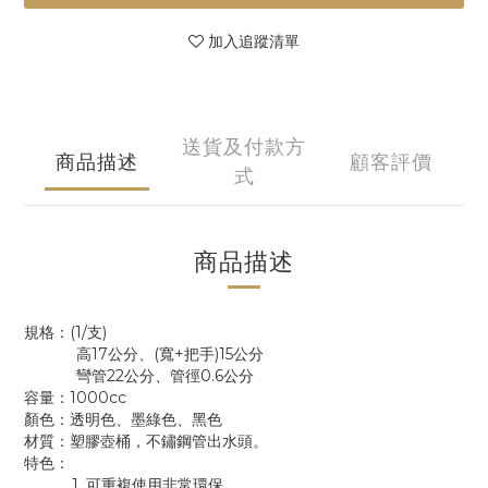
加入追蹤清單
送貨及付款方
商品描述
顧客評價
式
商品描述
規格：(1/支)
高17公分、(寬+把手)15公分
彎管22公分、管徑0.6公分
容量：1000cc
顏色：透明色、墨綠色、黑色
材質：塑膠壺桶，不鏽鋼管出水頭。
特色：
1. 可重複使用非常環保。