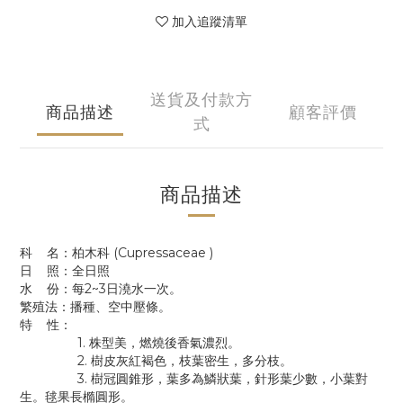
加入追蹤清單
送貨及付款方
商品描述
顧客評價
式
商品描述
科 名：柏木科 (Cupressaceae )
日 照：全日照
水 份：每2~3日澆水一次。
繁殖法：播種、空中壓條。
特 性：
1. 株型美，燃燒後香氣濃烈。
2. 樹皮灰紅褐色，枝葉密生，多分枝。
3. 樹冠圓錐形，葉多為鱗狀葉，針形葉少數，小葉對
生。毬果長橢圓形。