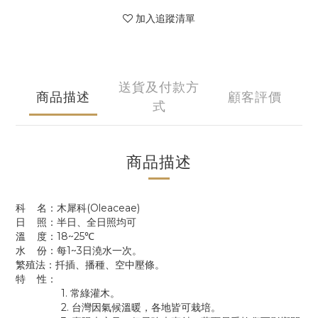
加入追蹤清單
送貨及付款方
商品描述
顧客評價
式
商品描述
科 名：木犀科(Oleaceae)
日 照：半日、全日照均可
溫 度：18~25℃
水 份：每1~3日澆水一次。
繁殖法：扦插、播種、空中壓條。
特 性：
1. 常綠灌木。
2. 台灣因氣候溫暖，各地皆可栽培。