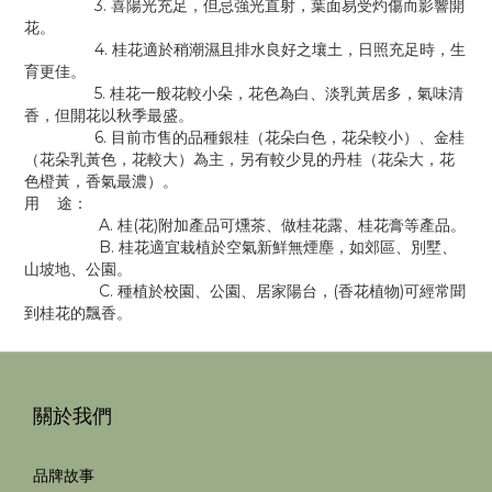
3. 喜陽光充足，但忌強光直射，葉面易受灼傷而影響開
花。
4. 桂花適於稍潮濕且排水良好之壤土，日照充足時，生
育更佳。
5. 桂花一般花較小朵，花色為白、淡乳黃居多，氣味清
香，但開花以秋季最盛。
6. 目前市售的品種銀桂（花朵白色，花朵較小）、金桂
（花朵乳黃色，花較大）為主，另有較少見的丹桂（花朵大，花
色橙黃，香氣最濃）。
用 途：
A. 桂(花)附加產品可燻茶、做桂花露、桂花膏等產品。
B. 桂花適宜栽植於空氣新鮮無煙塵，如郊區、別墅、
山坡地、公園。
C. 種植於校園、公園、居家陽台，(香花植物)可經常聞
到桂花的飄香。
關於我們
品牌故事