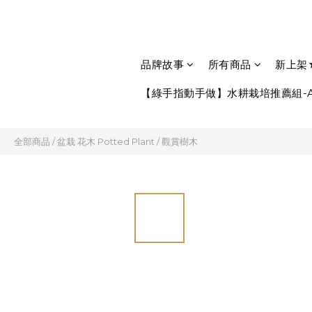
品牌故事
所有商品
新上架
【綠手指動手做】水耕栽培推薦組-A
全部商品
/
盆栽 花木 Potted Plant
/
觀賞樹木