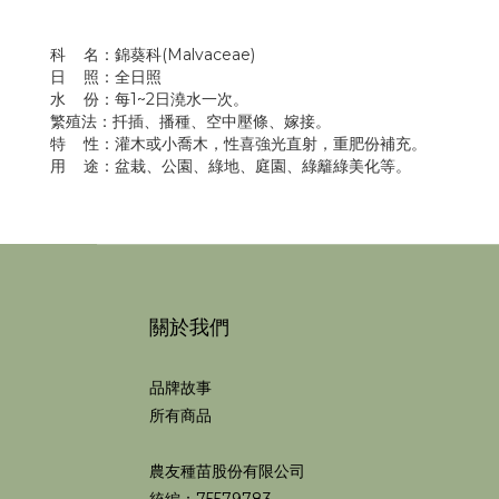
科 名：錦葵科(Malvaceae)
日 照：全日照
水 份：每1~2日澆水一次。
繁殖法：扦插、播種、空中壓條、嫁接。
特 性：灌木或小喬木，性喜強光直射，重肥份補充。
用 途：盆栽、公園、綠地、庭園、綠籬綠美化等。
關於我們
品牌故事
所有商品
農友種苗股份有限公司