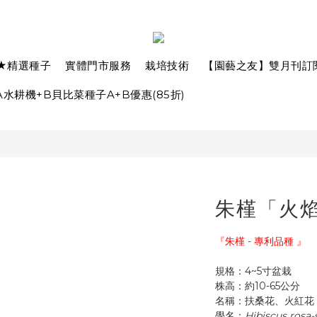
★精選種子
實體門市服務
栽培技術
【園藝之友】雙月刊訂
水耕機+B貝比菜種子A+B優惠(85折)
朱槿「火焰
『朱槿 - 專利品種 』
規格：4~5寸盆栽
株高：約10-65公分
名稱：扶桑花、火紅花
學名：
Hibiscus rosa-