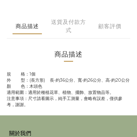
送貨及付款方
商品描述
顧客評價
式
商品描述
規 格：1個
外 型：(長方形) 長-約36公分、寬-約26公分、高-約20公分
顏 色：木頭色
適用範圍：適用於種植花草、植物、擺飾、放置物品等。
注意事項：尺寸請看圖示，純手工測量，會略有誤差，僅供參
考，謝謝。
關於我們