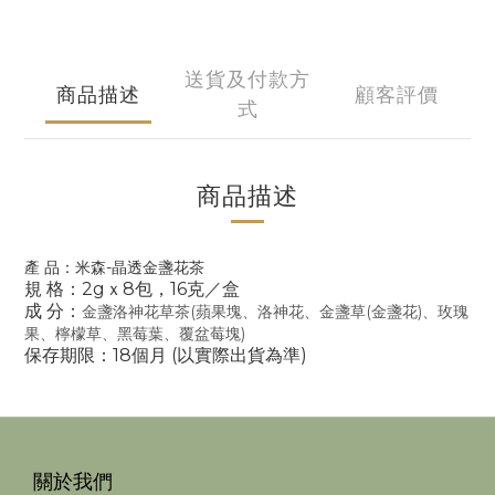
送貨及付款方
商品描述
顧客評價
式
商品描述
產 品：
米森-晶透金盞花茶
規 格：2gｘ8包，16克／盒
成 分：
金盞洛神花草茶(蘋果塊、洛神花、金盞草(金盞花)、玫瑰
果、檸檬草、黑莓葉、覆盆莓塊)
保存期限：18個月 (以實際出貨為準)
關於我們