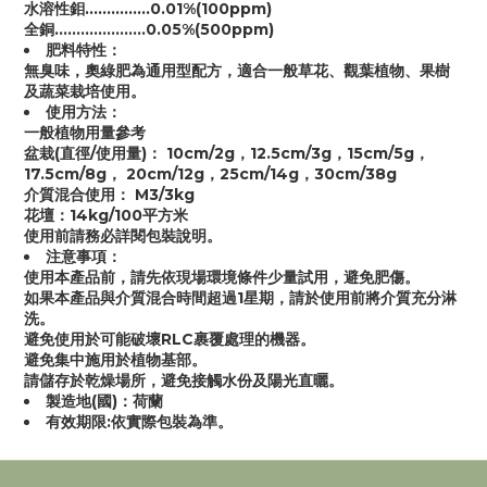
水溶性鉬……………0.01%(100ppm)
全銅…………………0.05%(500ppm)
肥料特性：
無臭味，奧綠肥為通用型配方，適合一般草花、觀葉植物、果樹
及蔬菜栽培使用。
使用方法：
一般植物用量參考
盆栽(直徑/使用量)： 10cm/2g，12.5cm/3g，15cm/5g，
17.5cm/8g， 20cm/12g，25cm/14g，30cm/38g
介質混合使用： M3/3kg
花壇：14kg/100平方米
使用前請務必詳閱包裝說明。
注意事項：
使用本產品前，請先依現場環境條件少量試用，避免肥傷。
如果本產品與介質混合時間超過1星期，請於使用前將介質充分淋
洗。
避免使用於可能破壞RLC裹覆處理的機器。
避免集中施用於植物基部。
請儲存於乾燥場所，避免接觸水份及陽光直曬。
製造地(國)：荷蘭
有效期限:依實際包裝為準。