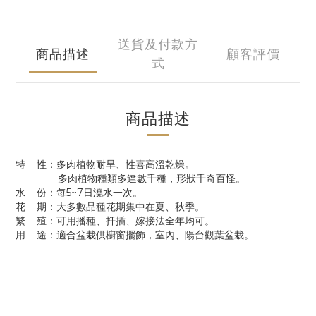
送貨及付款方
商品描述
顧客評價
式
商品描述
特 性：多肉植物耐旱、性喜高溫乾燥。
多肉植物種類多達數千種，形狀千奇百怪。
水 份：每5~7日澆水一次。
花 期：大多數品種花期集中在夏、秋季。
繁 殖：可用播種、扦插、嫁接法全年均可。
用 途：適合盆栽供櫥窗擺飾，室內、陽台觀葉盆栽。