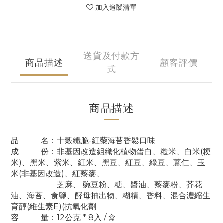
加入追蹤清單
送貨及付款方
商品描述
顧客評價
式
商品描述
品 名：十穀纖脆-紅藜海苔香鬆口味
成 份：非基因改造組織化植物蛋白、糙米、白米(粳
米)、黑米、紫米、紅米、黑豆、紅豆、綠豆、薏仁、玉
米(非基因改造)、紅藜麥、
芝麻、
豌豆粉、糖、醬油、藜麥粉、芥花
油、海苔、食鹽、酵母抽出物、糊精、香料、混合濃縮生
育醇(維生素E)(抗氧化劑
容 量：12公克 * 8入
/ 盒