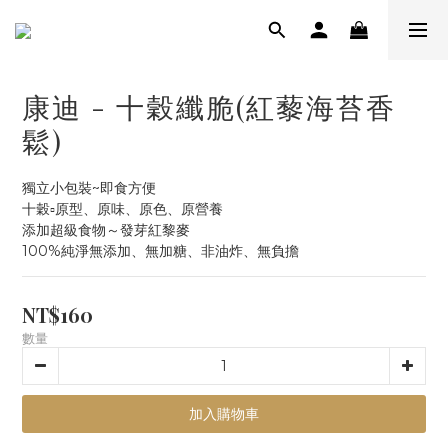
康迪 - 十穀纖脆(紅藜海苔香
鬆)
獨立小包裝~即食方便
十穀▫️原型、原味、原色、原營養
添加超級食物～發芽紅黎麥
100%純淨無添加、無加糖、非油炸、無負擔
NT$160
數量
加入購物車