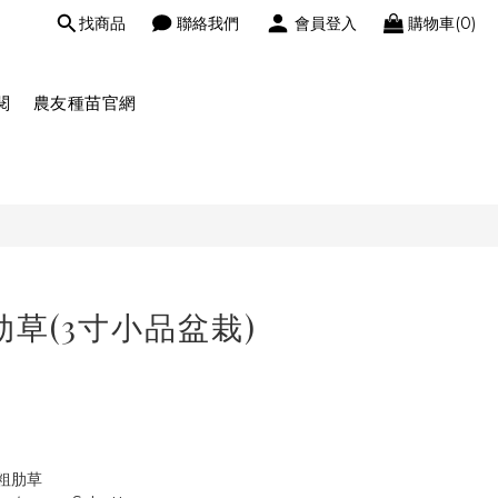
找商品
聯絡我們
會員登入
購物車(0)
閱
農友種苗官網
肋草(3寸小品盆栽)
粗肋草