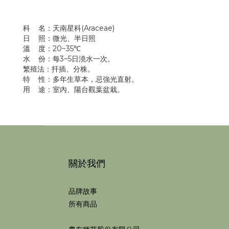
科 名：天南星科(Araceae)
日 照：微光、半日照
溫 度：20~35℃
水 份：每3~5日澆水一次。
繁殖法：扦插、分株。
特 性：多年生草本，忌強光直射。
用 途：室內、陽台觀葉盆栽。
關於我們
品牌故事
所有商品