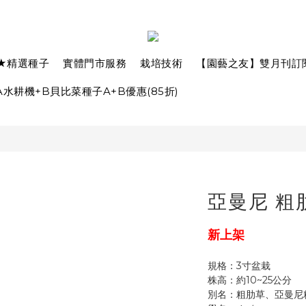
★精選種子
實體門市服務
栽培技術
【園藝之友】雙月刊訂
水耕機+B貝比菜種子A+B優惠(85折)
亞曼尼 粗
新上架
規格：3寸盆栽
株高：約10~25公分
別名：粗肋草、亞曼尼