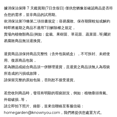
據消保法保障 7 天鑑賞期(7日含假日) 僅供您猶豫並確認商品是否符
合您的需求，並非商品的試用期。
依消保法第19條第二項但書規定：容易腐敗、保存期限較短或解約
時即將逾期之商品不適用7日解除權之規定，
賣場內植物類商品(例如：盆栽、果樹苗、草花苗、蔬菜苗…等)屬於
易腐敗商品無法退換貨。
退貨商品須保持商品完整性（含外包裝紙盒），不可拆封、未經使
用、復原商品包裝，
若為贈品或組合商品須一併辦理退貨，且退貨之商品須無人為瑕疵
所造成的污損或故障，
請保留完整的原始包裝，否則恕不接受退貨。
若您收到商品時，發現有明顯的瑕疵狀況，例如：植物垂頭喪氣、
外箱破損…等，
請立即拍下照片、錄影，並來信聯絡至客服信箱：
homegarden@knownyou.com，我們將提供您處置方式。