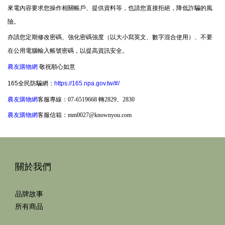
來電內容要求您操作相關帳戶、提供資料等，也請您直接拒絕，降低詐騙的風
險。
亦請您定期修改密碼、強化密碼強度（以大小寫英文、數字混合使用）、不要
在公用電腦輸入帳號密碼，以提高資訊安全。
農友購物網
敬祝順心如意
165全民防騙網：
https://165.npa.gov.tw/#/
農友購物網
客服專線：
07-6519668 轉2829、2830
農友購物網
客服信箱：
mm0027@knownyou.com
關於我們
品牌故事
所有商品