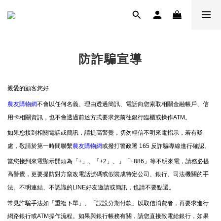
防詐騙宣導
親愛的顧客您好
農友購物網
不會以任何名義、理由透過簡訊、電話向您索取相關金融帳戶、信
用卡相關資訊，也不會透過前述方式要求您前往銀行臨櫃或操作ATM。
如果您接到相關電話或簡訊，請提高警覺，切勿輕信不明來電指示，若有疑
慮，敬請於第一時間聯繫
農友購物網
或撥打警政署 165 反詐騙專線進行確認。
當您接到來電顯示開頭為「+」、「+2」、」「+886」等不明來電，請務必提
高警覺，更要提防對方竄改電話號碼或假裝成特定公司、銀行、司法機關的手
法。不明連結、不認識的LINE好友邀請或簡訊，也請不要點選。
常見詐騙手法如「重複下單」、「誤設分期付款」以取信消費者，再要求進行
網路銀行或ATM操作流程。如果與銀行帳務有關，請您直接致電給銀行，如果