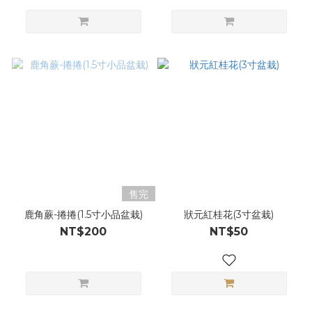
售完
鹿角蕨-捲捲(1.5寸小品盆栽)
狀元紅桂花(3寸盆栽)
NT$200
NT$50