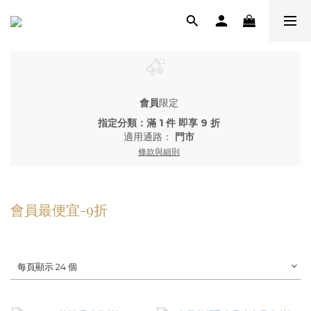
會員
限定
指定分類：滿 1 件 即享 9 折
適用通路：
門市
條款與細則
會員最便宜-9折
每頁顯示 24 個