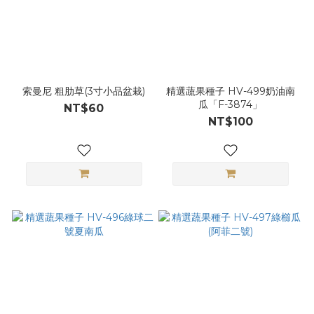
索曼尼 粗肋草(3寸小品盆栽)
精選蔬果種子 HV-499奶油南
瓜「F-3874」
NT$60
NT$100