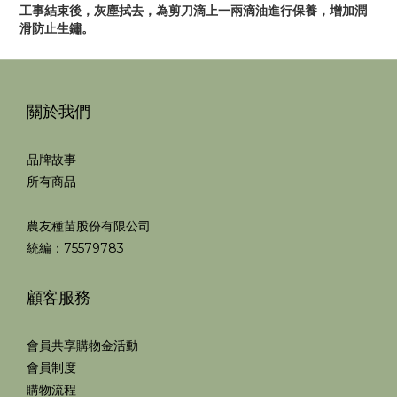
工事結束後，灰塵拭去，為剪刀滴上一兩滴油進行保養，增加潤
滑防止生鏽。
關於我們
品牌故事
所有商品
農友種苗股份有限公司
統編：75579783
顧客服務
會員共享購物金活動
會員制度
購物流程