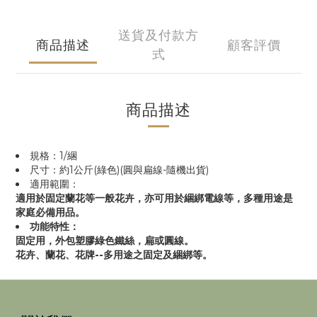
送貨及付款方
商品描述
顧客評價
式
商品描述
規格：1/綑
尺寸：約1公斤(綠色)(圓與扁線-隨機出貨)
適用範圍：
適用於固定蘭花等一般花卉，亦可用於綑綁電線等，多種用途是
家庭必備用品。
功能特性：
固定用，外包塑膠綠色鐵絲，扁或圓線。
花卉、蘭花、花牌--多用途之固定及綑綁等。