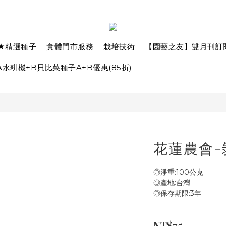
★精選種子
實體門市服務
栽培技術
【園藝之友】雙月刊訂
水耕機+B貝比菜種子A+B優惠(85折)
花蓮農會-
◎淨重:100公克
◎產地:台灣
◎保存期限:3年
NT$75