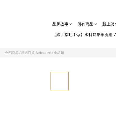
品牌故事
所有商品
新上架
【綠手指動手做】水耕栽培推薦組-A
全部商品
/
精選百貨 Selected
/
食品類