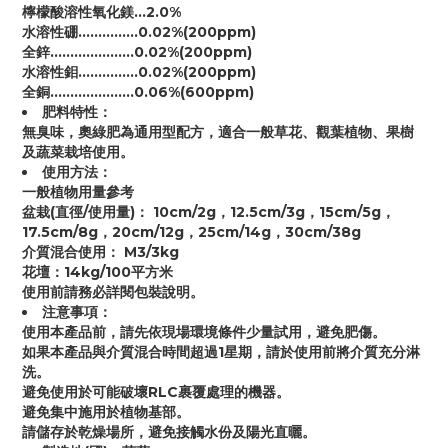
檸檬酸溶性氧化鎂…2.0%
水溶性硼……………0.02%(200ppm)
全鋅…………………0.02%(200ppm)
水溶性鉬……………0.02%(200ppm)
全銅…………………0.06%(600ppm)
肥料特性：
無臭味，奧綠肥為通用型配方，適合一般草花、觀葉植物、果樹
及蔬菜栽培使用。
使用方法：
一般植物用量參考
盆栽(直徑/使用量)： 10cm/2g，12.5cm/3g，15cm/5g，
17.5cm/8g，20cm/12g，25cm/14g，30cm/38g
介質混合使用： M3/3kg
花壇：14kg/100平方米
使用前請務必詳閱包裝說明。
注意事項：
使用本產品前，請先依現場環境條件少量試用，避免肥傷。
如果本產品與介質混合時間超過1星期，請於使用前將介質充分淋
洗。
避免使用於可能破壞RLC裹覆處理的機器。
避免集中施用於植物基部。
請儲存於乾燥場所，避免接觸水份及陽光直曬。