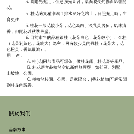
3. 喜陽光充足，但忌強光直射，葉面易受灼傷而影響開
花。
4. 桂花適於稍潮濕且排水良好之壤土，日照充足時，生
育更佳。
5. 桂花一般花較小朵，花色為白、淡乳黃居多，氣味清
香，但開花以秋季最盛。
6. 目前市售的品種銀桂（花朵白色，花朵較小）、金桂
（花朵乳黃色，花較大）為主，另有較少見的丹桂（花朵大，花
色橙黃，香氣最濃）。
用 途：
A. 桂(花)附加產品可燻茶、做桂花露、桂花膏等產品。
B. 桂花適宜栽植於空氣新鮮無煙塵，如郊區、別墅、
山坡地、公園。
C. 種植於校園、公園、居家陽台，(香花植物)可經常聞
到桂花的飄香。
關於我們
品牌故事