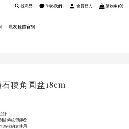
找商品
聯絡我們
會員登入
購物車(0)
閱
農友種苗官網
鑽石稜角圓盆18cm
設計
別於傳統塑膠盆
作為收納盒使用