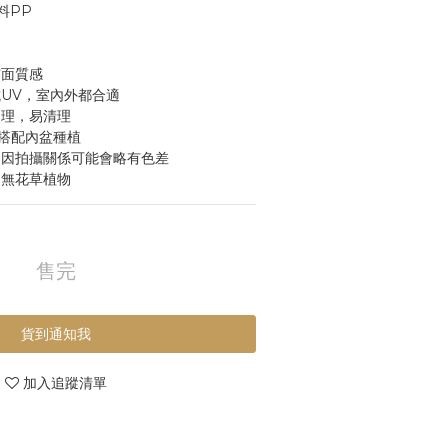
料PP
霧面質感
抗UV，室內外都合適
處理，易清理
可搭配內盆種植
，因拍攝關係可能會略有色差
，無花草植物
售完
貨到通知我
加入追蹤清單