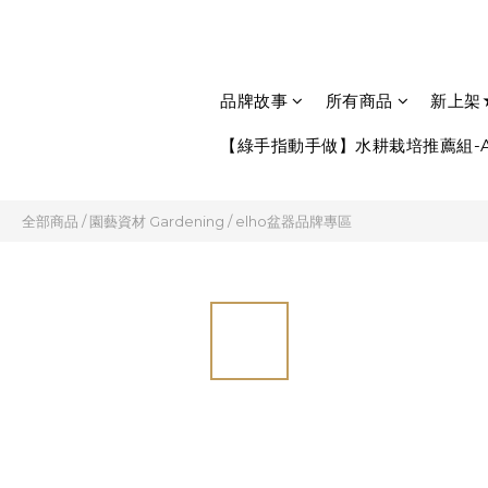
品牌故事
所有商品
新上架
【綠手指動手做】水耕栽培推薦組-A
全部商品
/
園藝資材 Gardening
/
elho盆器品牌專區