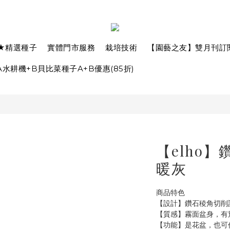
★精選種子
實體門市服務
栽培技術
【園藝之友】雙月刊訂
水耕機+B貝比菜種子A+B優惠(85折)
【elho】
暖灰
商品特色
【設計】鑽石稜角切削
【質感】霧面盆身，有
【功能】是花盆，也可