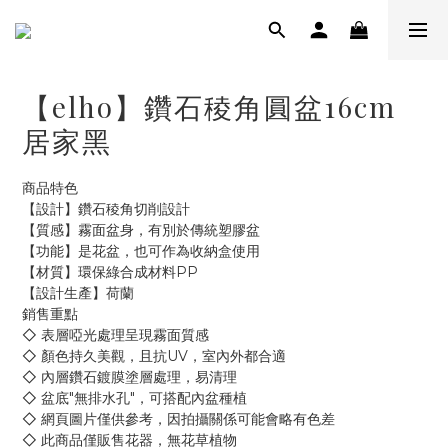
【elho】鑽石稜角圓盆16cm
居家黑
商品特色
【設計】鑽石稜角切削設計
【質感】霧面盆身，有別於傳統塑膠盆
【功能】是花盆，也可作為收納盒使用
【材質】環保綠合成材料PP
【設計生產】荷蘭
銷售重點
◇ 表層啞光處理呈現霧面質感
◇ 顏色持久美觀，且抗UV，室內外都合適
◇ 內層鑽石鍍膜塗層處理，易清理
◇ 盆底"無排水孔"，可搭配內盆種植
◇ 網頁圖片僅供參考，因拍攝關係可能會略有色差
◇ 此商品僅販售花器，無花草植物