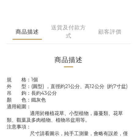
送貨及付款方
商品描述
顧客評價
式
商品描述
規 格：1個
外 型：(圓型) ，直徑約21公分、高12公分 (約7寸盆)
吊 鉤：長約43公分
顏 色：鐵灰色
適用範圍：
適用於種植花草、小型植物，
藤蔓類、花草
類、觀葉及多肉植物、植物吊盆用等。
注意事項：
尺寸請看圖示，純手工測量，
會略有誤差，僅