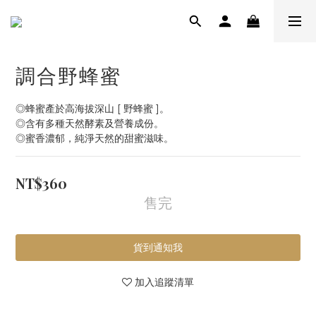
調合野蜂蜜
◎蜂蜜產於高海拔深山 [ 野蜂蜜 ]。
◎含有多種天然酵素及營養成份。
◎蜜香濃郁，純淨天然的甜蜜滋味。
NT$360
售完
貨到通知我
加入追蹤清單