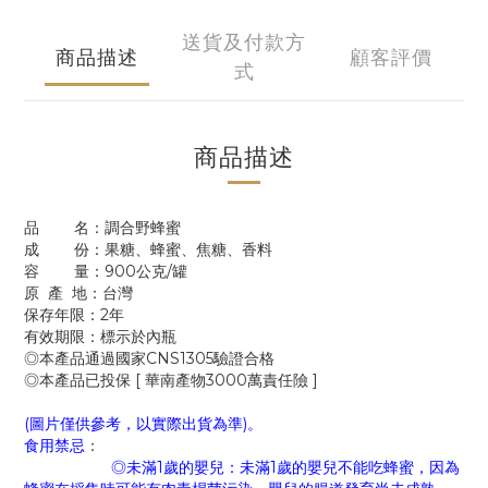
送貨及付款方
商品描述
顧客評價
式
商品描述
品 名：調合野蜂蜜
成 份：果糖、蜂蜜、焦糖、香料
容 量：900公克/罐
原 產 地：台灣
保存年限：2年
有效期限：標示於內瓶
◎本產品通過國家CNS1305驗證合格
◎本產品已投保 [ 華南產物3000萬責任險 ]
(圖片僅供參考，以實際出貨為準)。
食用禁忌
：
◎未滿1歲的嬰兒：未滿1歲的嬰兒不能吃蜂蜜，因為