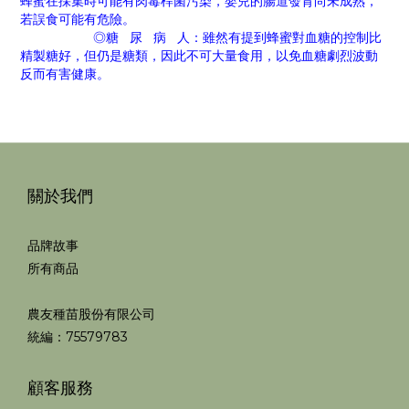
蜂蜜在採集時可能有肉毒桿菌污染，嬰兒的腸道發育尚未成熟，
若誤食可能有危險。
◎糖 尿 病 人：雖然有提到蜂蜜對血糖的控制比
精製糖好，但仍是糖類，因此不可大量食用，以免血糖劇烈波動
反而有害健康。
關於我們
品牌故事
所有商品
農友種苗股份有限公司
統編：75579783
顧客服務