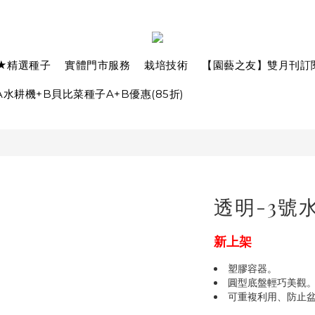
★精選種子
實體門市服務
栽培技術
【園藝之友】雙月刊訂
水耕機+B貝比菜種子A+B優惠(85折)
透明-3號
新上架
塑膠容器。
圓型底盤輕巧美觀
可重複利用、防止