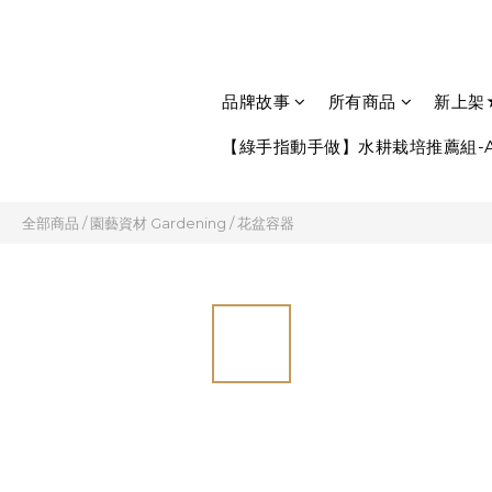
品牌故事
所有商品
新上架
【綠手指動手做】水耕栽培推薦組-A
全部商品
/
園藝資材 Gardening
/
花盆容器