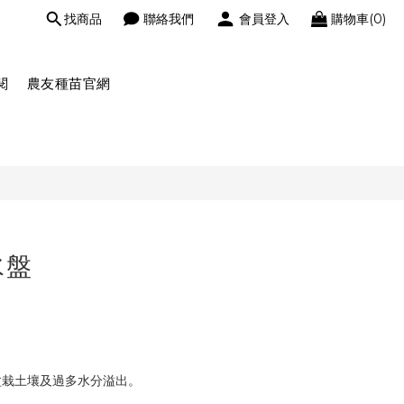
找商品
聯絡我們
會員登入
購物車(0)
閱
農友種苗官網
水盤
。
盆栽土壤及過多水分溢出。