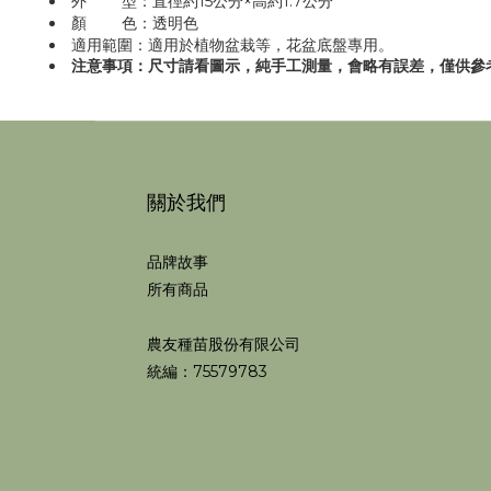
外 型：直徑約15公分×高約1.7公分
顏 色：透明色
適用範圍：適用於植物盆栽等，花盆底盤專用。
注意事項：尺寸請看圖示，純手工測量，會略有誤差，僅供參
關於我們
品牌故事
所有商品
農友種苗股份有限公司
統編：75579783