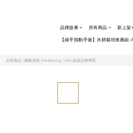
品牌故事
所有商品
新上架
【綠手指動手做】水耕栽培推薦組-A
全部商品
/
園藝資材 Gardening
/
elho盆器品牌專區