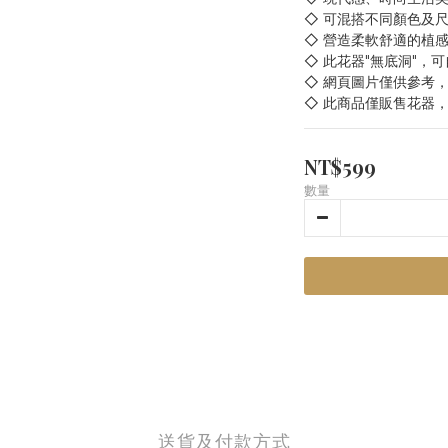
◇ 可混搭不同顏色及
◇ 營造柔軟舒適的植
◇ 此花器"無底洞"，
◇ 網頁圖片僅供參考
◇ 此商品僅販售花器
NT$599
數量
送貨及付款方式