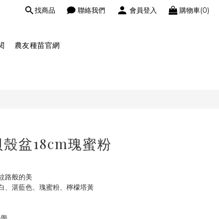
找商品
聯絡我們
會員登入
購物車(0)
閱
農友種苗官網
貝殼盆18cm瑰蜜粉
紋路般的美
白、湛藍色、瑰蜜粉、檸檬塔黃
美學