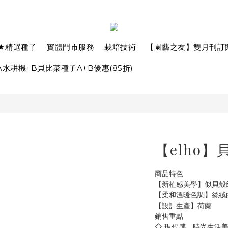
★精選種子
實體門市服務
栽培技術
【園藝之友】雙月刊訂
水耕機+B貝比菜種子A+B優惠(85折)
【elho】
商品特色
【新植感美學】似貝殼
【柔和溫暖色調】絲絨
【設計生產】荷蘭
銷售重點
◇ 現代感、時尚生活