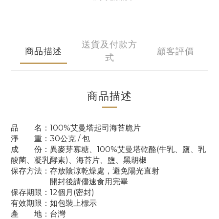
送貨及付款方
商品描述
顧客評價
式
商品描述
品 名：100%艾曼塔起司海苔脆片
淨 重：30公克 / 包
成 份：異麥芽寡糖、100%艾曼塔乾酪(牛乳、鹽、乳
酸菌、凝乳酵素)、海苔片、鹽、黑胡椒
保存方法：存放陰涼乾燥處，避免陽光直射
開封後請儘速食用完畢
保存期限：12個月(密封)
有效期限：
如包裝上標示
產 地：台灣