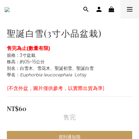
聖誕白雪(3寸小品盆栽)
售完為止(數量有限)
規格：3寸盆栽
株高：約05~15公分
別名：白雪木、雪花木、聖誕初雪、聖誕白雪
學名：
Euphorbia leucocephala
  Lotsy
(不含外盆，圖片僅供參考，以實際出貨為準)
NT$60
售完
貨到通知我