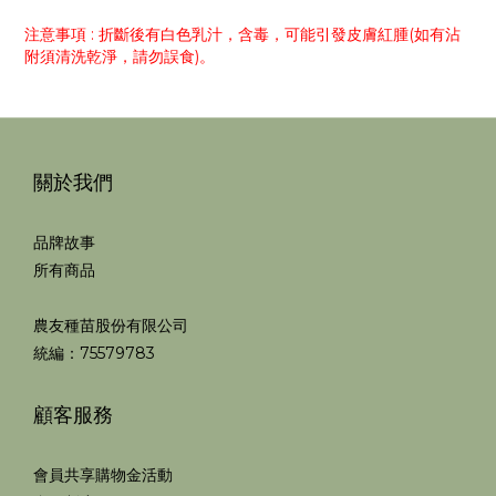
注意事項 : 折斷後有白色乳汁，含毒，可能引發皮膚紅腫(如有沾
附須清洗乾淨，請勿誤食)。
關於我們
品牌故事
所有商品
農友種苗股份有限公司
統編：75579783
顧客服務
會員共享購物金活動