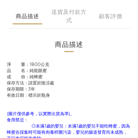
送貨及付款方
商品描述
顧客評價
式
商品描述
淨 重：1800公克
品 名：純龍眼蜜
成 份：純蜂蜜
保存方法：請置於陰涼處
保存期限：3年
有效日期：標示於瓶身
(圖片僅供參考，以實際出貨為準)。
食用禁忌
：
◎未滿1歲的嬰兒：未滿1歲的嬰兒不能吃蜂蜜，因為
蜂蜜在採集時可能有肉毒桿菌污染，嬰兒的腸道發育尚未成熟，