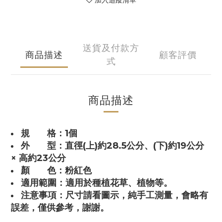
加入追蹤清單
送貨及付款方
商品描述
顧客評價
式
商品描述
規 格：1個
外 型：
直徑(上)約28.5公分、(下)約19公分
× 高約23公分
顏 色：
粉紅
色
適用範圍：適用於種植花草、植物等。
注意事項：尺寸請看圖示，純手工測量，會略有
誤差，僅供參考，謝謝。