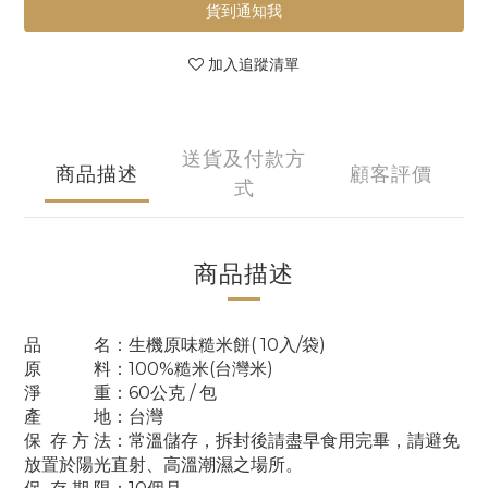
貨到通知我
加入追蹤清單
送貨及付款方
商品描述
顧客評價
式
商品描述
品 名：生機原味糙米餅( 10入/袋)
原 料：100%糙米(台灣米)
淨 重：60
公克
/ 包
產 地：台灣
保 存 方 法：常溫儲存，拆封後請盡早食用完畢，請避免
放置於
陽光直射、高溫潮濕之場所
。