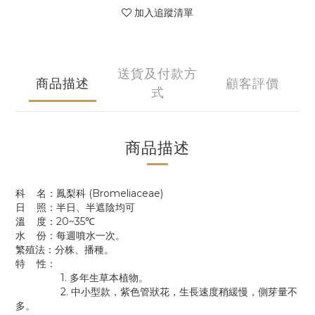
加入追蹤清單
送貨及付款方
商品描述
顧客評價
式
商品描述
科 名：鳳梨科 (Bromeliaceae)
日 照：半日、半遮陰均可
溫 度：20~35℃
水 份：每週噴水一次。
繁殖法：分株、播種。
特 性：
1. 多年生草本植物。
2. 中小型款，紫色管狀花，生長速度稍緩慢，側芽量不
多。