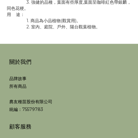
3. 強健的品種，葉面有些厚度,葉面呈咖啡紅色帶銀麟，
同色花梗。
用 途：
1. 商品為小品植物(觀賞用)。
2. 室內、庭院、戶外、陽台觀葉植物。
關於我們
品牌故事
所有商品
農友種苗股份有限公司
統編：75579783
顧客服務