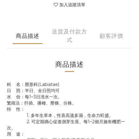
加入追蹤清單
送貨及付款方
商品描述
顧客評價
式
商品描述
科 名：唇形科(Labiatae)
日 照：半日、全日照均可
水 份：每1~3日澆水一次。
繁殖法：扦插、播種、壓條、分株。
特 性：
1. 多年生草本，性喜高溫多濕，生命力旺盛。
2. 可定期摘心促進側芽生長、每1~2個月施有機肥一
次。
用 途：