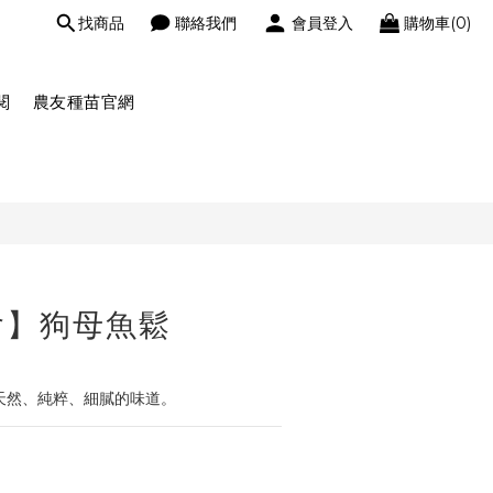
找商品
聯絡我們
會員登入
購物車(0)
閱
農友種苗官網
會】狗母魚鬆
天然、純粹、細膩的味道。