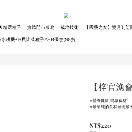
★精選種子
實體門市服務
栽培技術
【園藝之友】雙月刊訂
水耕機+B貝比菜種子A+B優惠(85折)
【梓官漁
⭐營養健康 簡單食材
⭐最單純的食材呈現最
NT$220