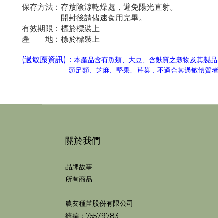
保存方法：存放陰涼
乾燥
處，避免陽光直射。
開封後請儘速食用完畢。
有效期限：標於標裝上
產 地：
標於標裝上
(過敏厡資訊)：
本產品含有魚類、
大豆
、含麩質之穀物及其製品
頭足類
、芝麻
、堅果
、芹菜
，不適合其過敏體質
關於我們
品牌故事
所有商品
農友種苗股份有限公司
統編：75579783