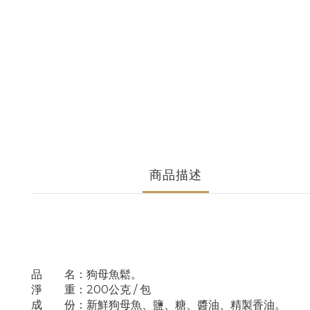
商品描述
品 名：狗母魚鬆。
淨 重
：200公克
/ 包
成 份
：新鮮狗母魚
、
鹽
、
糖
、
醬油
、精製香油
。