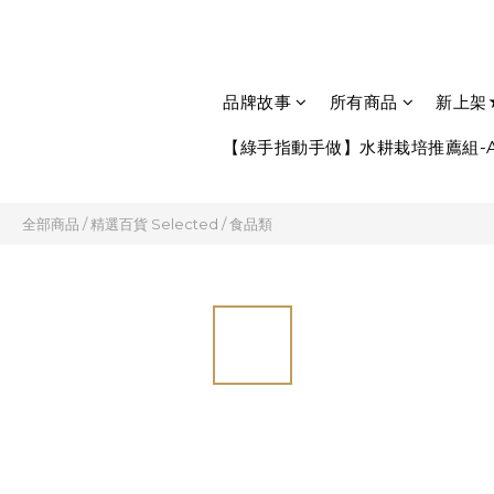
品牌故事
所有商品
新上架
【綠手指動手做】水耕栽培推薦組-A
全部商品
/
精選百貨 Selected
/
食品類