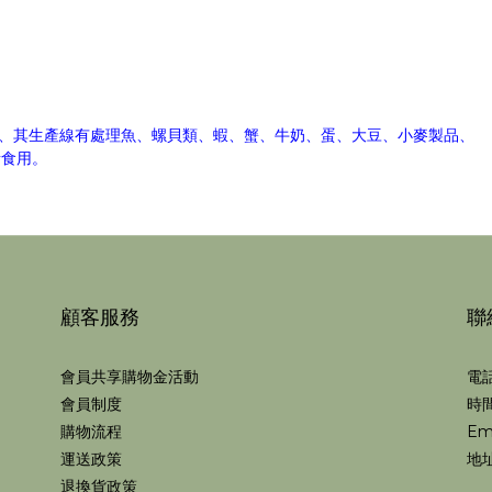
、
其生產線有處理魚
、螺貝類
、蝦
、蟹
、牛奶
、蛋
、大豆
、小麥製品
、
者食用。
顧客服務
聯
會員共享購物金活動
電話
會員制度
時間
購物流程
Em
運送政策
地址
退換貨政策